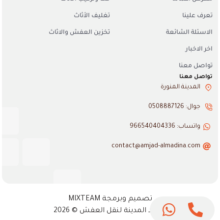
تعرف علينا
تغليف الأثاث
الاسئلة الشائعة
تخزين العفش والاثاث
اخر الاخبار
تواصل معنا
تواصل معنا
المدينة المنورة
جوال: 0508887126
واتساب: 966540404336
contact@amjad-almadina.com
تواصل
تصميم وبرمجة MIXTEAM
معنا
امجاد المدينة لنقل العفش © 2026